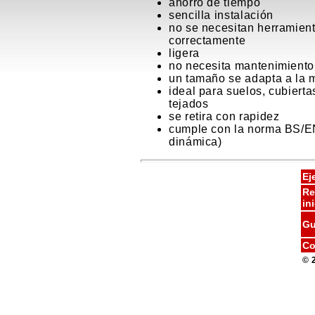
ahorro de tiempo
sencilla instalación
no se necesitan herramient
correctamente
ligera
no necesita mantenimiento
un tamaño se adapta a la 
ideal para suelos, cubiert
tejados
se retira con rapidez
cumple con la norma BS/EN
dinámica)
Ej
Re
ini
Gu
Co
© 