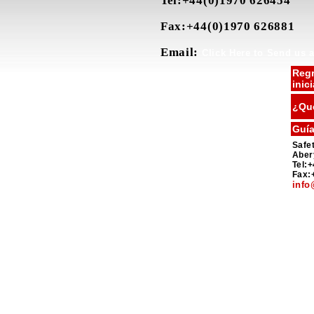
Tel:+44(0)1970 626454
Fax:+44(0)1970 626881
Email:
Click Here to Send us 
Regr
inici
¿Qué
Guía
Safet
Aber
Tel:
Fax:
info